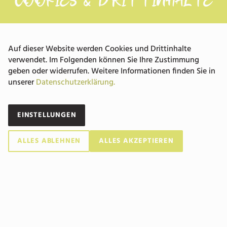
COOKIES & DRITTINHALTE
bzw. 140x200cm. So wird bei Bedarf ganz einfach
aus einem Doppelzimmer ein Zweibettzimmer.
Auf dieser Website werden Cookies und Drittinhalte
Frühstücksbuffet
verwendet. Im Folgenden können Sie Ihre Zustimmung
geben oder widerrufen. Weitere Informationen finden Sie in
Badezimmer
unserer
Datenschutzerklärung.
Babyausstattung
EINSTELLUNGEN
Parkplatz
ALLES ABLEHNEN
ALLES AKZEPTIEREN
Reinigungswäsche
Fahrradverleih
Terrasse