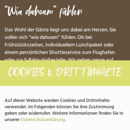
“Wia dahoam” fühlen
Das Wohl der Gäste liegt uns dabei am Herzen. Sie
sollen sich “wia dahoam” fühlen. Ob bei
Frühstückszeiten, individuellem Lunchpaket oder
einem persönlichen Shuttleservice zum Flughafen
oder zur S-Bahn-Haltestelle: Wir gehen gerne auf
individuelle Wünsche ein. Dazu zählt auch, dass wir
COOKIES & DRITTINHALTE
einen
Fahrradverleih
anbieten. Gleichzeitig machen Sie
keine Abstriche beim Komfort in den geschmackvoll
eingerichteten Hotelzimmern.
Unser größtes Kompliment: Wenn unsere Gäste nach
Auf dieser Website werden Cookies und Drittinhalte
verwendet. Im Folgenden können Sie Ihre Zustimmung
einem anstrengenden Tag zur Ruhe kommen und
geben oder widerrufen. Weitere Informationen finden Sie in
entspannen können – wie zuhause eben. Dabei hat
unserer
Datenschutzerklärung.
jeder individuelle Bedürfnisse, die wir respektieren.