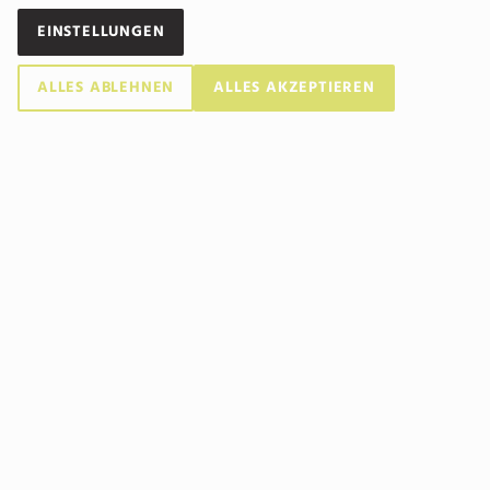
Vielleicht möchten Sie im Sommer auf unserer
liebevoll eingerichteten Terrasse ein kühles Getränk zu
EINSTELLUNGEN
sich nehmen? Bei kühleren Temperaturen steht unser
Wintergarten zur Verfügung.
ALLES ABLEHNEN
ALLES AKZEPTIEREN
Regional und biologisch